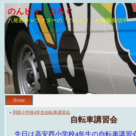
のんビィ・ぶろぐ
八尾教キャラクターの『のんビィ』が情報発信中
Home
«
刑部小学校4年生自転車講習会
自転車講習会
先日は高安西小学校4年生の自転車講習