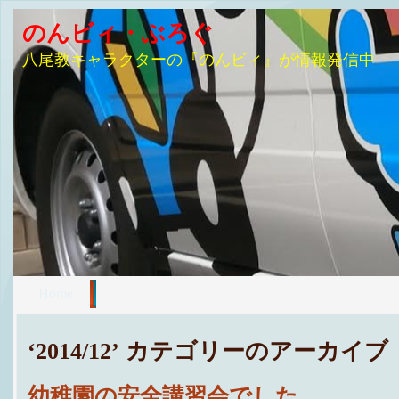
のんビィ・ぶろぐ
八尾教キャラクターの『のんビィ』が情報発信中
Home
‘2014/12’ カテゴリーのアーカイブ
幼稚園の安全講習会でした