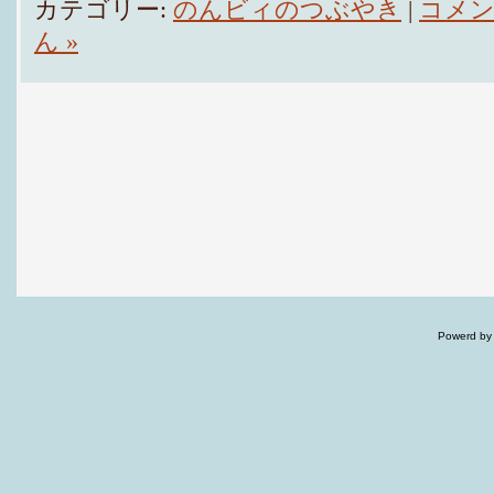
カテゴリー:
のんビィのつぶやき
|
コメ
ん »
Powerd by